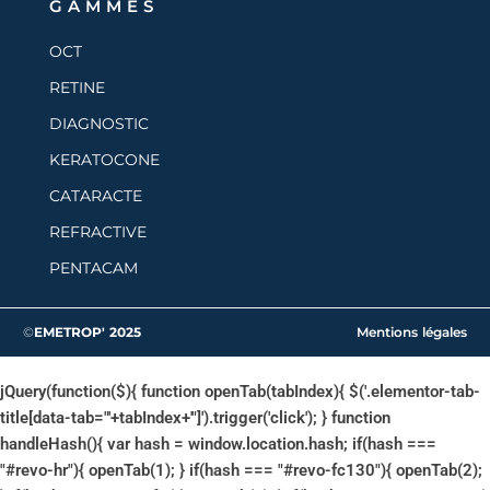
GAMMES
OCT
RETINE
DIAGNOSTIC
KERATOCONE
CATARACTE
REFRACTIVE
PENTACAM
©
EMETROP' 2025
Mentions légales
jQuery(function($){ function openTab(tabIndex){ $('.elementor-tab-
title[data-tab="'+tabIndex+'"]').trigger('click'); } function
handleHash(){ var hash = window.location.hash; if(hash ===
"#revo-hr"){ openTab(1); } if(hash === "#revo-fc130"){ openTab(2);