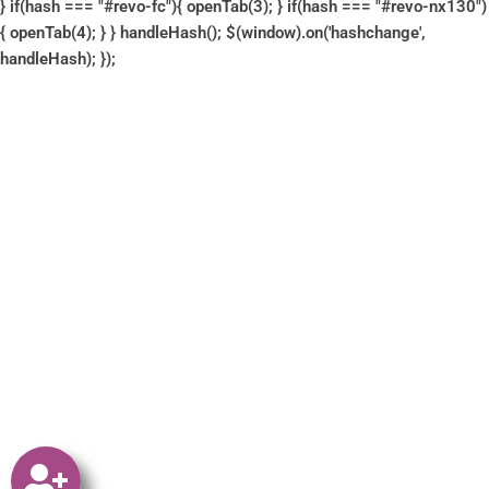
} if(hash === "#revo-fc"){ openTab(3); } if(hash === "#revo-nx130")
{ openTab(4); } } handleHash(); $(window).on('hashchange',
handleHash); });